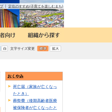
プ
定住のすすめ(子育てを楽しむまち)
文字サイズ変更
おくやみ
死亡届（家族が亡くなっ
たとき）
日
葬祭費（後期高齢者医療
被保険者が亡くなったと