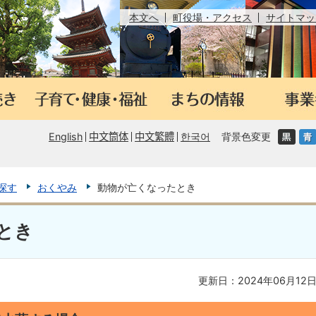
本文へ
町役場・アクセス
サイトマッ
English
中文筒体
中文繁體
한국어
背景色変更
探す
おくやみ
動物が亡くなったとき
とき
更新日：2024年06月12