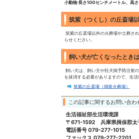
小動物 長さ100センチメートル、高
筑紫（つくし）の丘斎場
筑紫の丘斎場以外の火葬場や土葬され
らせください。
飼い犬が亡くなったとき
飼い犬は、飼い主や狂犬病予防注射の
を抹消する必要がありますので、生活
筑紫の丘斎場（揖龍火葬場）
この記事に関するお問い合わ
生活福祉部生活環境課
〒671-1592 兵庫県揖保郡太
電話番号 079-277-1015
ファックス 079-277-2201