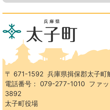
兵
庫
県
太
子
町
〒 671-1592 兵庫県揖保郡太子町
電話番号： 079-277-1010 ファッ
3892
太子町役場