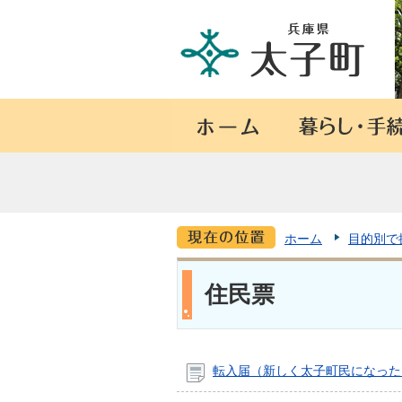
ホーム
目的別で
住民票
転入届（新しく太子町民になった