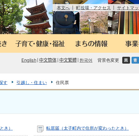
本文へ
町役場・アクセス
サイトマッ
English
中文筒体
中文繁體
한국어
背景色変更
探す
引越し・住まい
住民票
とき）
転居届（太子町内で住所が変わったとき）