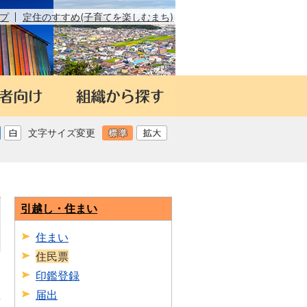
プ
定住のすすめ(子育てを楽しむまち)
文字サイズ変更
引越し・住まい
住まい
住民票
印鑑登録
届出