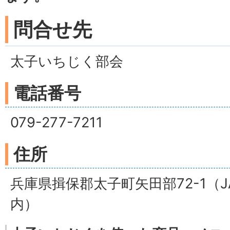
問合せ先
太子いちじく部会
電話番号
079-277-7211
住所
兵庫県揖保郡太子町矢田部72-1（
内）