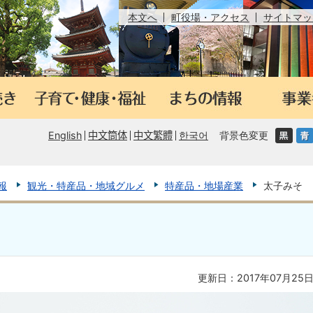
本文へ
町役場・アクセス
サイトマッ
English
中文筒体
中文繁體
한국어
背景色変更
報
観光・特産品・地域グルメ
特産品・地場産業
太子みそ
更新日：2017年07月25