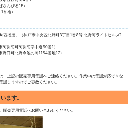
ばさんびる1F）
1番地）
e西播磨」（神戸市中央区北野町3丁目1番8号 北野町ライトヒルズ1
市阿弥陀町阿弥陀字中道69番1）
野口町北野今池の岡1154番地17）
は、上記の販売専用電話へご連絡ください。作業中は電話対応できな
電話しますのでご容赦ください。
ています。
。販売専用電話へお問い合わせください。