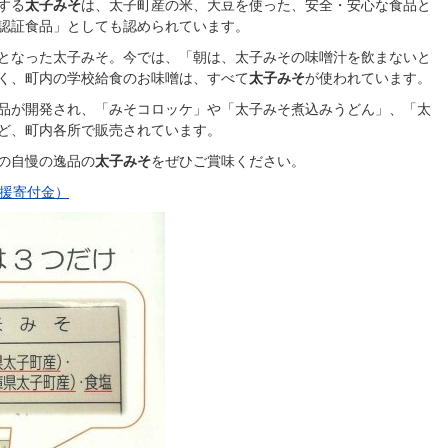
する
太子みそ
は、太子町産の米、大豆を使った、安全・安心な食品と
認証食品」としても認められています。
となった太子みそ。今では、「朝は、太子みその味噌汁を飲まないと
く、町内の学校給食のお味噌は、すべて
太子みそ
が使われています。
品が開発され、「みそコロッケ」や「太子みそ煮込みうどん」、「太
ど、町内各所で販売されています。
の自慢の逸品の
太子みそ
をぜひご賞味ください。
援寄付金）