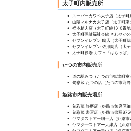
太子町内販売所
スーパーカワベ太子店（太子町鵤
山陽マルナカ太子店（太子町東出
福本精肉店（太子町鵤1318番
太子町保健福祉会館 さわやかの
セブンイレブン 鵤店（太子町鵤
セブンイレブン 佐用岡店（太子
太子町役場 カフェ「はらっぱ」
たつの市内販売所
道の駅みつ（たつの市御津町室津
旬彩蔵 たつの店（たつの市龍野
姫路市内販売場所
旬彩蔵 飾磨店（姫路市飾磨区細
旬彩蔵 書写店（姫路市書写875
ヤマダストアー網干店（姫路市余
ヤマダ―ストアー大津店（姫路市
ヤマダストアー青山店（姫路市