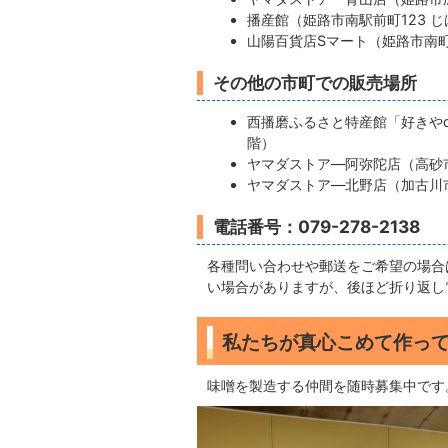
播産館（姫路市南駅前町123 じ
山陽百貨店Sマート（姫路市南町
その他の市町での販売場所
西播磨ふるさと特産館「好きやd
階）
ヤマダストア―阿弥陀店（高砂
ヤマダストア―北野店（加古川市
電話番号：079-278-2138
各種問い合わせや郵送をご希望の場合
い場合がありますが、後ほど折り返し
私たちが真心こめて作っ
味噌を製造する仲間を随時募集中です