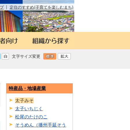
プ
定住のすすめ(子育てを楽しむまち)
文字サイズ変更
特産品・地場産業
太子みそ
太子いちじく
日
松尾のたけのこ
そうめん（播州手延そう