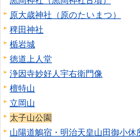
黒岡神社（黒岡神社古墳）
原大歳神社（原のたいまつ）
稗田神社
楯岩城
徳道上人堂
浄因寺妙好人宇右衛門像
檀特山
立岡山
太子山公園
山陽道鵤宿・明治天皇山田御小休