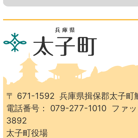
兵
庫
県
太
子
町
〒 671-1592 兵庫県揖保郡太子町
電話番号： 079-277-1010 ファッ
3892
太子町役場