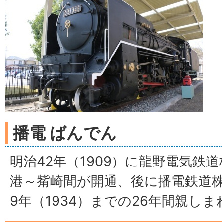
播電 ばんでん
明治42年（1909）に龍野電気鉄
港～觜崎間が開通、後に播電鉄道
9年（1934）までの26年間親し