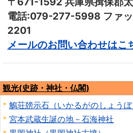
〒671-1592 兵庫県揖保郡
電話:079-277-5998 ファッ
2201
メールのお問い合わせはこ
観光(史跡・神社・仏閣)
鵤荘牓示石（いかるがのしょうぼ
宮本武蔵生誕の地－石海神社