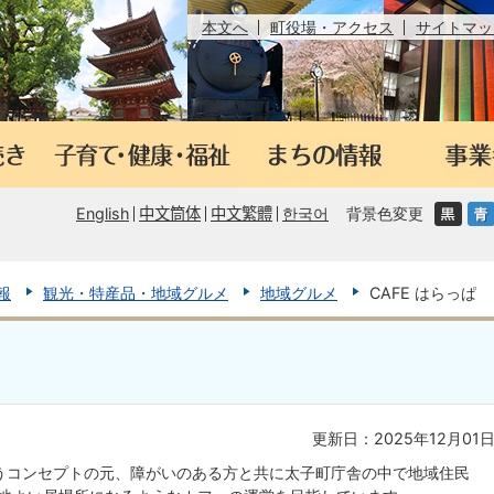
本文へ
町役場・アクセス
サイトマッ
English
中文筒体
中文繁體
한국어
背景色変更
報
観光・特産品・地域グルメ
地域グルメ
CAFE はらっぱ
更新日：2025年12月01
いうコンセプトの元、障がいのある方と共に太子町庁舎の中で地域住民