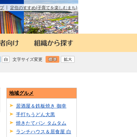
プ
定住のすすめ(子育てを楽しむまち)
文字サイズ変更
地域グルメ
居酒屋＆鉄板焼き 御幸
手打ちうどん大黒
日
焼きたてパン タムタム
ランチハウス＆居食屋 白