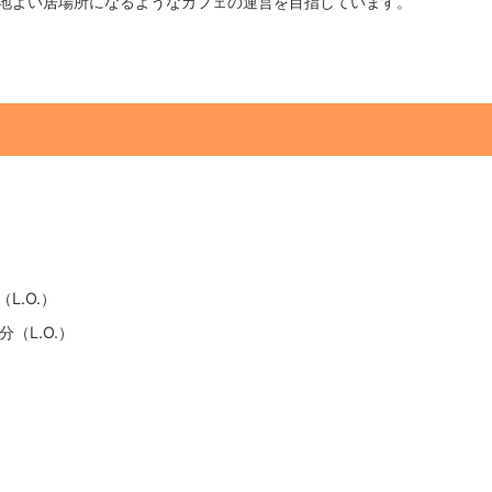
地よい居場所になるようなカフェの運営を目指しています。
L.O.）
分（L.O.）