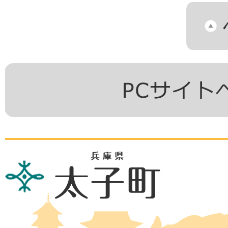
兵
庫
県
太