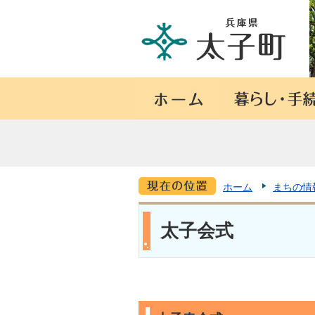
ホーム
まちの情
太子会式