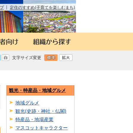
プ
定住のすすめ(子育てを楽しむまち)
文字サイズ変更
観光・特産品・地域グルメ
地域グルメ
観光(史跡・神社・仏閣)
日
特産品・地場産業
マスコットキャラクター