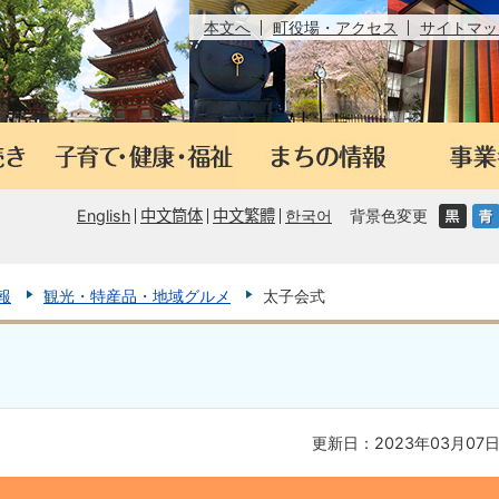
本文へ
町役場・アクセス
サイトマッ
English
中文筒体
中文繁體
한국어
背景色変更
報
観光・特産品・地域グルメ
太子会式
更新日：2023年03月07