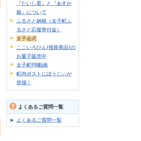
『たいし君』と『あすか
姫』について
ふるさと納税（太子町ふ
るさと応援寄付金）
太子会式
ここいろひん(授産商品)の
お菓子販売中
太子町PR動画
町内ポストにぼうじぃが
登場！
よくあるご質問一覧
よくあるご質問一覧