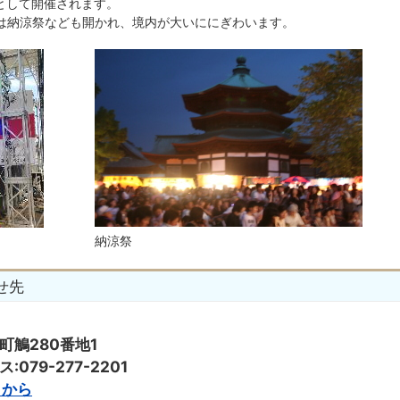
要として開催されます。
には納涼祭なども開かれ、境内が大いににぎわいます。
納涼祭
せ先
子町鵤280番地1
:079-277-2201
らから