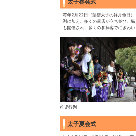
太子春会式
毎年2月22日（聖徳太子の祥月命日
列に加え、多くの露店が立ち並び、職
も開催され、多くの参拝客でにぎわい
稚児行列
太子夏会式