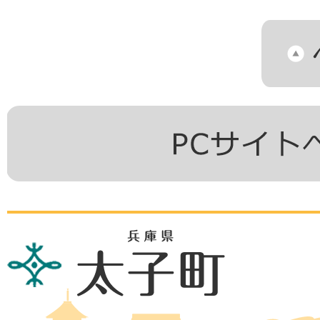
兵
庫
県