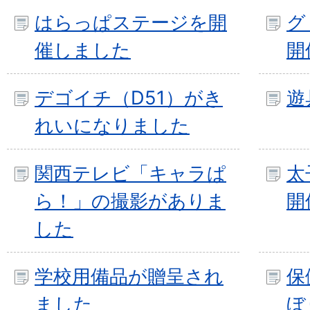
はらっぱステージを開
グ
催しました
開
デゴイチ（D51）がき
遊
れいになりました
関西テレビ「キャラぱ
太
ら！」の撮影がありま
開
した
学校用備品が贈呈され
保
ました
ぼ