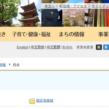
本文へ
町役場・アクセス
サイトマッ
English
中文筒体
中文繁體
한국어
背景色変更
情報
税金
固定資産税