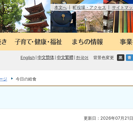
本文へ
町役場・アクセス
サイトマッ
English
中文筒体
中文繁體
한국어
背景色変更
ージ
今日の給食
更新日：2026年07月21