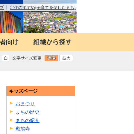
プ
定住のすすめ(子育てを楽しむまち)
文字サイズ変更
キッズページ
おまつり
まちの歴史
日
まちの紹介
斑鳩寺