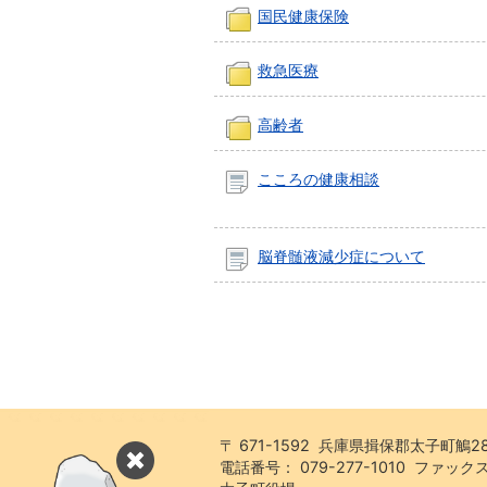
国民健康保険
救急医療
高齢者
こころの健康相談
脳脊髄液減少症について
〒 671-1592 兵庫県揖保郡太子町鵤2
電話番号： 079-277-1010 ファックス：