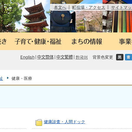
本文へ
町役場・アクセス
サイトマッ
English
中文筒体
中文繁體
한국어
背景色変更
祉
健康・医療
健康診査・人間ドック