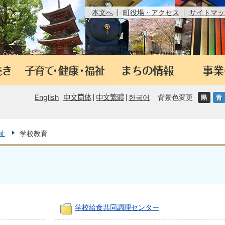
本文へ
町役場・アクセス
サイトマッ
English
中文筒体
中文繁體
한국어
背景色変更
祉
学校教育
学校給食共同調理センター