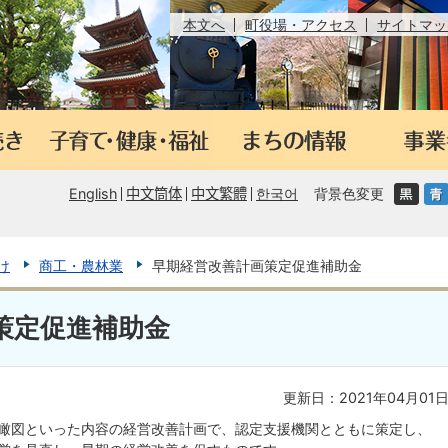
本文へ
町役場・アクセス
サイトマッ
English
中文筒体
中文繁體
한국어
背景色変更
け
商工・農林業
早期経営改善計画策定促進補助金
策定促進補助金
更新日：2021年04月01
瞰図といった内容の経営改善計画で、認定支援機関とともに策定し、