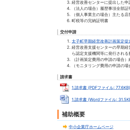
経営改善センターに提出した申
（法人の場合）履歴事項全部証
（個人事業主の場合）主たる店
町税等の完納証明書
交付申請
太子町早期経営改善計画策定促進補助
経営改善支援センターの早期経
ら認定支援機関等に発行される
（計画策定費用の申請の場合）
（モニタリング費用の申請の場
請求書
1.請求書 (PDFファイル: 77.6KB
1.請求書 (Wordファイル: 31.5K
補助概要
中小企業庁ホームページ