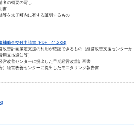
請者の概要の写し
明書
舗等を太子町内に有する証明するもの
金交付申請書 (PDF：41.3KB)
営改善計画策定支援の利用が確認できるもの（経営改善支援センターか
費用支払通知等）
経営改善センターに提出した早期経営改善計画書
合）経営改善センターに提出したモニタリング報告書
)
B)