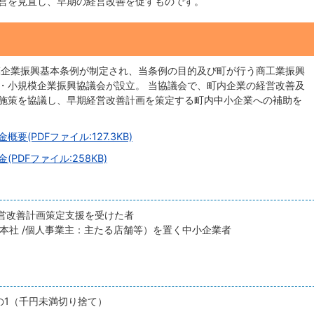
営を見直し、早期の経営改善を促すものです。
模企業振興基本条例が制定され、当条例の目的及び町が行う商工業振興
・小規模企業振興協議会が設立。 当協議会で、町内企業の経営改善及
施策を協議し、早期経営改善計画を策定する町内中小企業への補助を
(PDFファイル:127.3KB)
DFファイル:258KB)
営改善計画策定支援を受けた者
本社 /個人事業主：主たる店舗等）を置く中小企業者
の1（千円未満切り捨て）