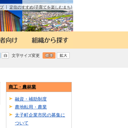
プ
定住のすすめ(子育てを楽しむまち)
文字サイズ変更
商工・農林業
融資・補助制度
農地転用・農業
日
太子町企業市民の募集に
ついて