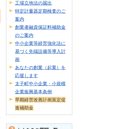
工場立地法の届出
特定計量器定期検査のご
案内
創業者融資保証料補助金
のご案内
中小企業等経営強化法に
基づく先端設備等導入計
画
あなたの創業（起業）を
応援します
太子町中小企業・小規模
企業振興基本条例
早期経営改善計画策定促
進補助金