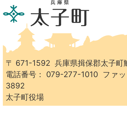
兵
庫
県
太
子
町
〒 671-1592 兵庫県揖保郡太子町
電話番号： 079-277-1010 ファッ
3892
太子町役場