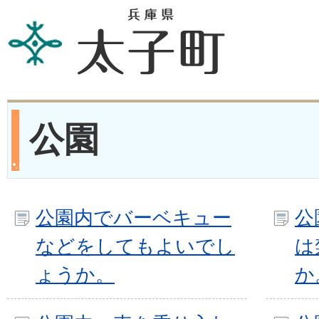
公園
公園内でバーベキュー
公
などをしてもよいでし
は
ょうか。
か