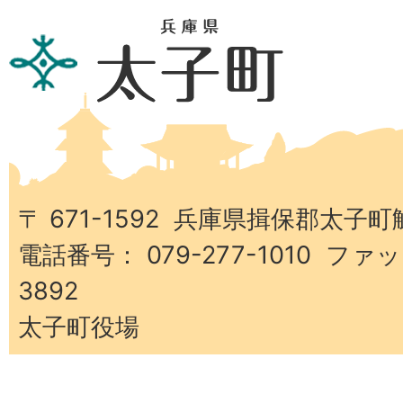
兵
庫
県
太
子
町
〒 671-1592 兵庫県揖保郡太子町
電話番号： 079-277-1010 ファッ
3892
太子町役場