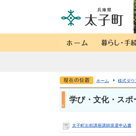
ホーム
様式ダウ
学び・文化・スポ
太子町出前講座講師派遣申込書