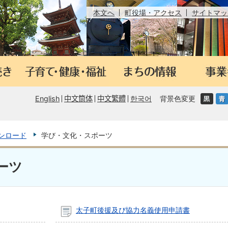
本文へ
町役場・アクセス
サイトマッ
English
中文筒体
中文繁體
한국어
背景色変更
ンロード
学び・文化・スポーツ
ーツ
太子町後援及び協力名義使用申請書