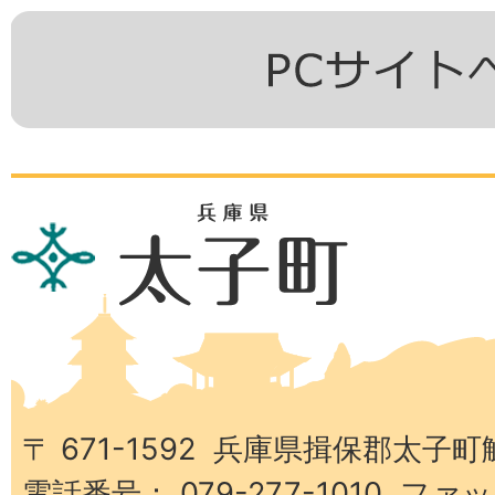
兵
庫
県
太
子
町
〒 671-1592 兵庫県揖保郡太子町
電話番号： 079-277-1010 ファッ