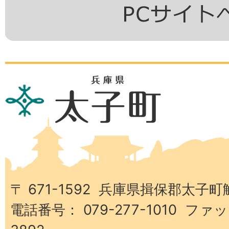
兵
庫
県
太
子
町
〒 671-1592 兵庫県揖保郡太子町
電話番号： 079-277-1010 ファッ