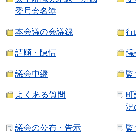
委員会名簿
本会議の会議録
行
請願・陳情
議
議会中継
監
よくある質問
町
況
議会の公布・告示
監