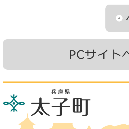
兵
庫
県
太