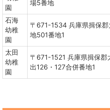
場5番地
園
石海
〒671-1534 兵庫県揖保
幼稚
地501番地1
園
太田
〒671-1521 兵庫県揖保
幼稚
出126・127合併番地1
園